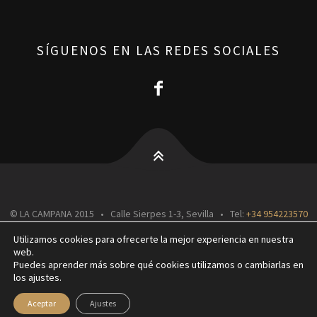
SÍGUENOS EN LAS REDES SOCIALES
© LA CAMPANA 2015 • Calle Sierpes 1-3, Sevilla • Tel:
+34 954223570
• Mantenimiento por
iNovacloud
, una empresa de
Grupo iNova
.
Utilizamos cookies para ofrecerte la mejor experiencia en nuestra
web.
Puedes aprender más sobre qué cookies utilizamos o cambiarlas en
AVISO LEGAL Y LOPD
CONTACTO
los ajustes.
Aceptar
Ajustes